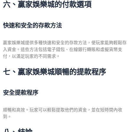
六、贏家娛樂城的付款選項
快速和安全的存款方法
贏家娛樂城提供多種快速和安全的存款方法，使玩家能夠輕鬆存
入資金。這些方法包括電子錢包、在線銀行轉賬和虛擬貨幣支
付，以滿足玩家的不同需求。
七、贏家娛樂城順暢的提款程序
安全提款程序
順暢和高效。玩家可以輕鬆提取他們的資金，並在短時間內收
到。