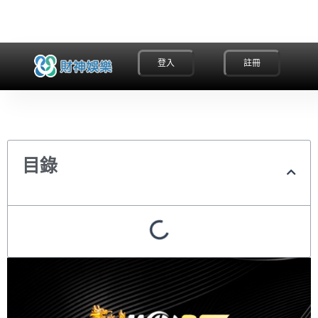
登入
註冊
目錄