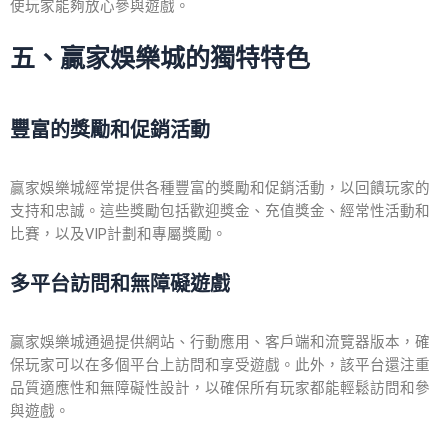
使玩家能夠放心參與遊戲。
五、贏家娛樂城的獨特特色
豐富的獎勵和促銷活動
贏家娛樂城經常提供各種豐富的獎勵和促銷活動，以回饋玩家的
支持和忠誠。這些獎勵包括歡迎獎金、充值獎金、經常性活動和
比賽，以及VIP計劃和專屬獎勵。
多平台訪問和無障礙遊戲
贏家娛樂城通過提供網站、行動應用、客戶端和流覽器版本，確
保玩家可以在多個平台上訪問和享受遊戲。此外，該平台還注重
品質適應性和無障礙性設計，以確保所有玩家都能輕鬆訪問和參
與遊戲。