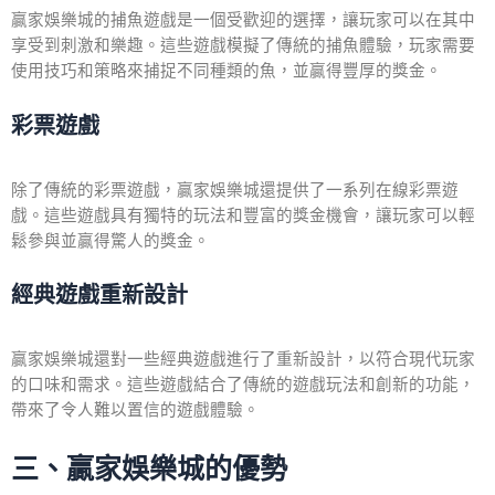
贏家娛樂城的捕魚遊戲是一個受歡迎的選擇，讓玩家可以在其中
享受到刺激和樂趣。這些遊戲模擬了傳統的捕魚體驗，玩家需要
使用技巧和策略來捕捉不同種類的魚，並贏得豐厚的獎金。
彩票遊戲
除了傳統的彩票遊戲，贏家娛樂城還提供了一系列在線彩票遊
戲。這些遊戲具有獨特的玩法和豐富的獎金機會，讓玩家可以輕
鬆參與並贏得驚人的獎金。
經典遊戲重新設計
贏家娛樂城還對一些經典遊戲進行了重新設計，以符合現代玩家
的口味和需求。這些遊戲結合了傳統的遊戲玩法和創新的功能，
帶來了令人難以置信的遊戲體驗。
三、贏家娛樂城的優勢