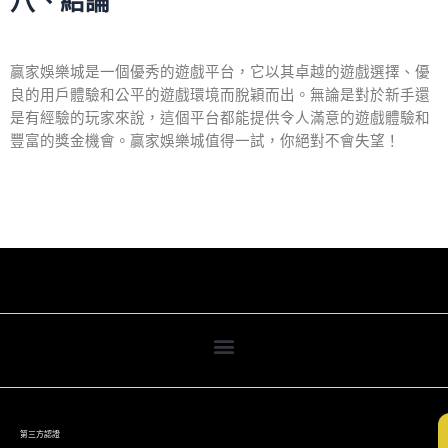
八、結論
贏家娛樂城是一個優秀的遊戲平台，它以其卓越的遊戲選擇、優
良的用戶體驗和公平的遊戲環境而脫穎而出。無論是對於新手還
是有經驗的玩家來說，這個平台都能提供令人滿意的遊戲體驗和
豐富的獎金機會。贏家娛樂城值得一試，你絕對不會失望！
第三方認證