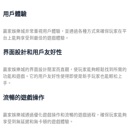
用戶體驗
贏家娛樂城非常重視用戶體驗，並通過各種方式來確保玩家在平
台上能夠享受到最佳的遊戲體驗。
界面設計和用戶友好性
贏家娛樂城的界面設計簡潔而直觀，使玩家能夠輕鬆找到所需的
功能和遊戲。它的用戶友好性使得即使是新手玩家也能輕松上
手。
流暢的遊戲操作
贏家娛樂城通過優化遊戲操作和
流暢的遊戲過程，確保玩家能夠
享受到無延遲和無卡頓的遊戲體驗。