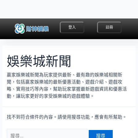
登入
註冊
娛樂城新聞
贏家娛樂城新聞為玩家提供最新、最有趣的娛樂城相關新
聞，包括贏家娛樂城的最新優惠活動、遊戲介紹、遊戲攻
略、實用技巧等內容，幫助玩家掌握最新遊戲資訊和優惠活
動，讓玩家更好的享受娛樂城的遊戲體驗。
找不到符合條件的內容。請使用搜尋功能，應會有所幫助。